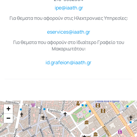
ipe@iaath.gr
Για θέματα που αφορούν στις Ηλεκτρονικές Υπηρεσίες:
eservices@iaath.gr
Για θέματα που αφορούν στο Ιδιαίτερο Γραφείο του
Μακαριωτάτου:
id.grafeion@iaath.gr
+
−