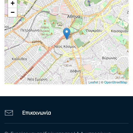
+
−
Leaflet
| ©
OpenStreetMap
Επικοινωνία