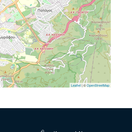
Leaflet
| ©
OpenStreetMap