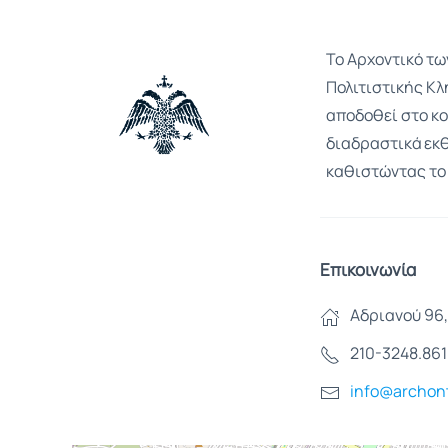
Το Αρχοντικό τω
Πολιτιστικής Κλ
αποδοθεί στο κο
διαδραστικά εκθ
καθιστώντας το
Επικοινωνία
Αδριανού 96,
210-3248.861
info@archont