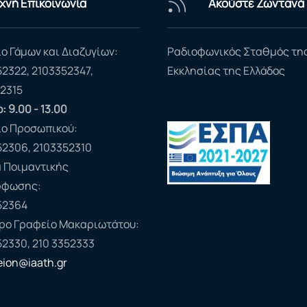
χνή Επικοινωνία
Ακούστε Ζωντανά
ο Γάμων και Διαζυγίων:
Ραδιοφωνικός Σταθμός τη
52322, 2103352347,
Εκκλησίας της Ελλάδος
2315
: 9.00 - 13.00
ίο Προσωπικού:
52306, 2103352310
 Ποιμαντικής
ρφωσης:
52364
ερο Γραφείο Μακαριωτάτου:
52330, 210 3352333
feion@iaath.gr