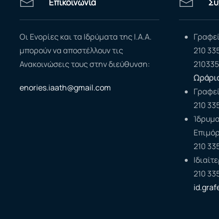
Επικοινωνία
Συ
Οι Ενορίες και τα Ιδρύματα της Ι.Α.Α.
Γραφεί
μπορούν να αποστέλλουν τις
210 33
Ανακοινώσεις τους στην διεύθυνση:
210335
Ωράριο
enories.iaath@gmail.com
Γραφε
210 33
Ίδρυμα
Επιμό
210 33
Ιδιαίτ
210 33
id.gra