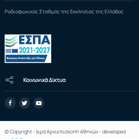
Ραδιοφωνικός Σταθμός της Εκκλησίας της Ελλάδος
Κοινωνικά Δίκτυα
© Copyright - Ιερά Αρχιεπισκοπή Αθηνών - developed