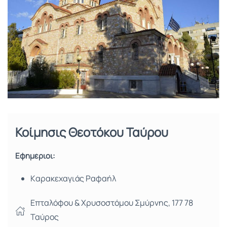
Κοίμησις Θεοτόκου Ταύρου
Εφημέριοι:
Kαρακεχαγιάς Ραφαήλ
Επταλόφου & Χρυσοστόμου Σμύρνης, 177 78
Ταύρος