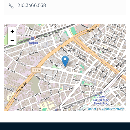
210.3466.538
+
−
Leaflet
| ©
OpenStreetMap