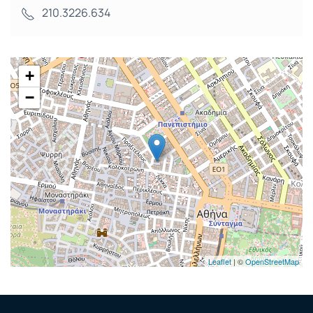
210.3226.634
+
−
Leaflet
| ©
OpenStreetMap