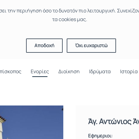
σει την περιήγηση όσο το δυνατόν πιο λειτουργική. Συνεχίζο
τα cookies μας.
Αποδοχή
Όχι ευχαριστώ
πίσκοπος
Ενορίες
Διοίκηση
Ιδρύματα
Ιστορία
Άγ. Αντώνιος 
Εφημέριοι: