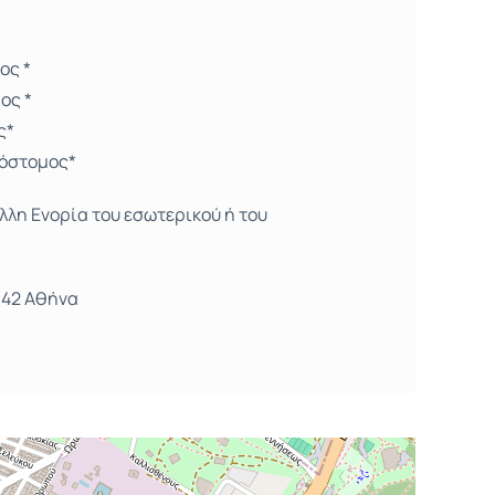
ος *
ος *
ς*
όστομος*
λλη Ενορία του εσωτερικού ή του
1 42 Αθήνα