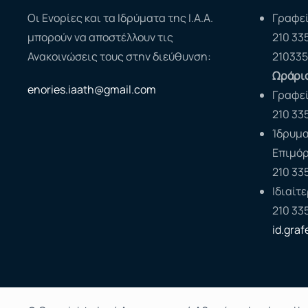
Οι Ενορίες και τα Ιδρύματα της Ι.Α.Α.
Γραφεί
μπορούν να αποστέλλουν τις
210 33
Ανακοινώσεις τους στην διεύθυνση:
210335
Ωράριο
enories.iaath@gmail.com
Γραφε
210 33
Ίδρυμα
Επιμό
210 33
Ιδιαίτ
210 33
id.gra