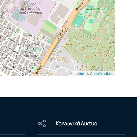
Leaflet
| ©
OpenStreetMap
Κοινωνικά Δίκτυα