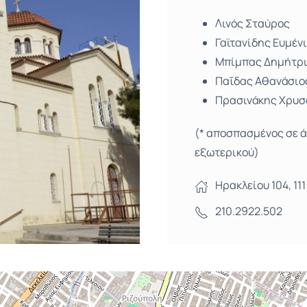
Λινός Σταύρος
Γαϊτανίδης Ευμένι
Μπίμπας Δημήτρι
Παΐδας Αθανάσιο
Πρασινάκης Χρυσ
(* αποσπασμένος σε ά
εξωτερικού)
Ηρακλείου 104, 11
210.2922.502