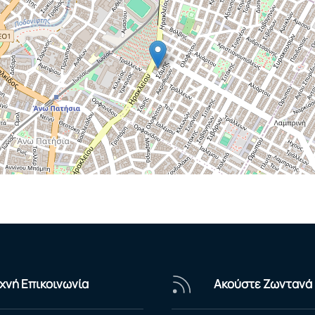
χνή Επικοινωνία
Ακούστε Ζωντανά