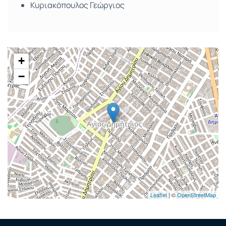
Κυριακόπουλος Γεώργιος
+
−
Leaflet
| ©
OpenStreetMap