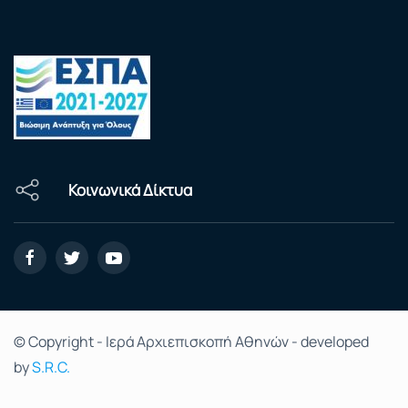
Κοινωνικά Δίκτυα
© Copyright - Ιερά Αρχιεπισκοπή Αθηνών - developed
by
S.R.C.