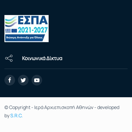
Κοινωνικά Δίκτυα
© Copyright - Ιερά Αρχιεπισκοπή Αθηνών - developed
by
S.R.C.