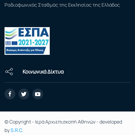
Ραδιοφωνικός Σταθμός της Εκκλησίας της Ελλάδος
Κοινωνικά Δίκτυα
© Copyright - Ιερά Αρχιεπισκοπή Αθηνών - developed
by
S.R.C.