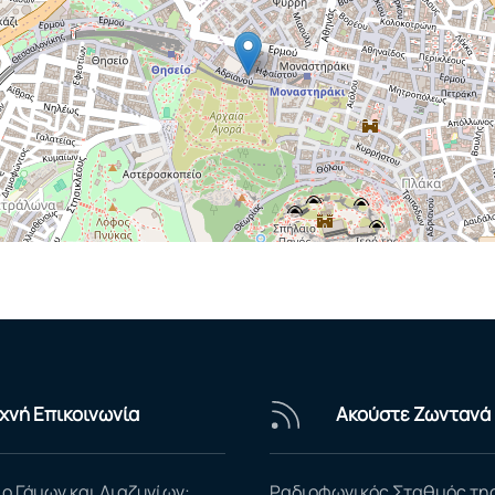
χνή Επικοινωνία
Ακούστε Ζωντανά
ο Γάμων και Διαζυγίων:
Ραδιοφωνικός Σταθμός τη