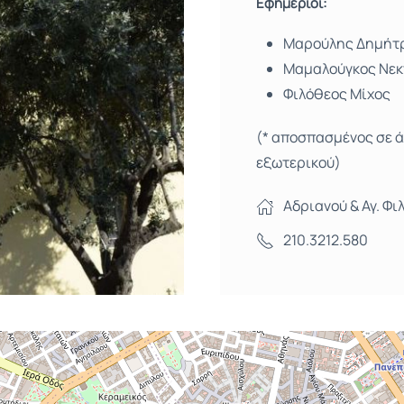
Εφημέριοι:
Μαρούλης Δημήτ
Μαμαλούγκος Νεκ
Φιλόθεος Μίχος
(* αποσπασμένος σε ά
εξωτερικού)
Αδριανού & Αγ. Φι
210.3212.580