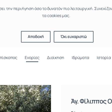
σει την περιήγηση όσο το δυνατόν πιο λειτουργική. Συνεχίζο
τα cookies μας.
Αποδοχή
Όχι ευχαριστώ
πίσκοπος
Ενορίες
Διοίκηση
Ιδρύματα
Ιστορία
Άγ. Φίλιππος 