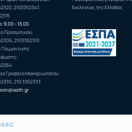
52322, 2103352347,
Εκκλησίας της Ελλάδος
2315
: 9.00 - 13.00
ίο Προσωπικού:
52306, 2103352310
 Ποιμαντικής
ρφωσης:
52364
ερο Γραφείο Μακαριωτάτου:
52330, 210 3352333
feion@iaath.gr
y
S.R.C.