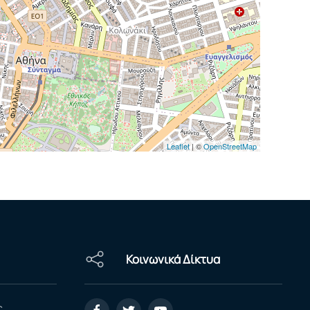
Leaflet
| ©
OpenStreetMap
Κοινωνικά Δίκτυα
ς