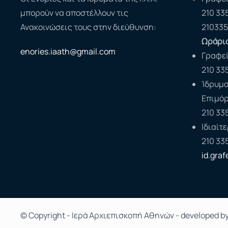
μπορούν να αποστέλλουν τις
210 33
Ανακοινώσεις τους στην διεύθυνση:
210335
Ωράριο
enories.iaath@gmail.com
Γραφε
210 33
Ίδρυμα
Επιμό
210 33
Ιδιαίτ
210 33
id.gra
© Copyright - Ιερά Αρχιεπισκοπή Αθηνών - developed b