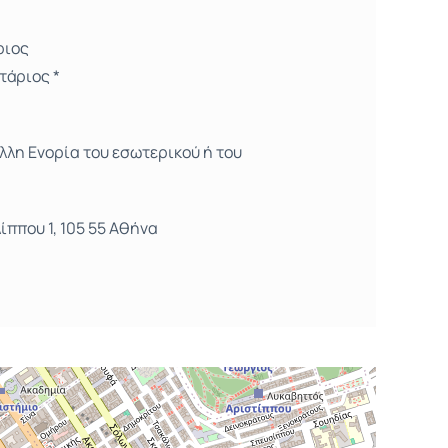
ριος
τάριος *
λλη Ενορία του εσωτερικού ή του
λίππου 1, 105 55 Αθήνα