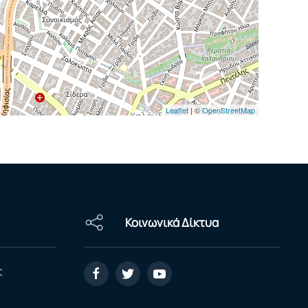
Leaflet
| ©
OpenStreetMap
Κοινωνικά Δίκτυα
ς