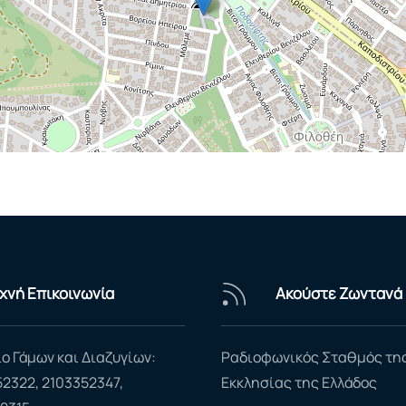
χνή Επικοινωνία
Ακούστε Ζωντανά
ο Γάμων και Διαζυγίων:
Ραδιοφωνικός Σταθμός τη
52322, 2103352347,
Εκκλησίας της Ελλάδος