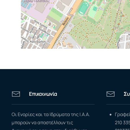
Επικοινωνία
Συ
Οι Ενορίες και τα Ιδρύματα της Ι.Α.Α.
Γραφεί
μπορούν να αποστέλλουν τις
210 33