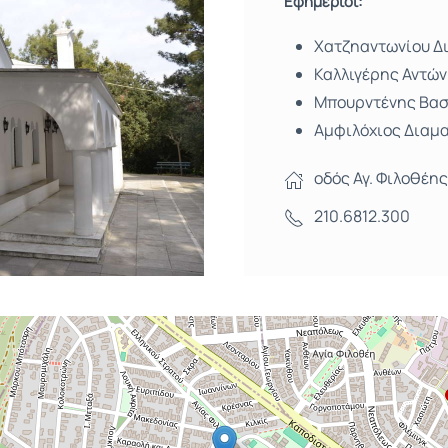
Εφημέριοι:
Χατζηαντωνίου Δ
Καλλιγέρης Αντών
Μπουρντένης Βασ
Αμφιλόχιος Διαμ
οδός Αγ. Φιλοθέης
210.6812.300