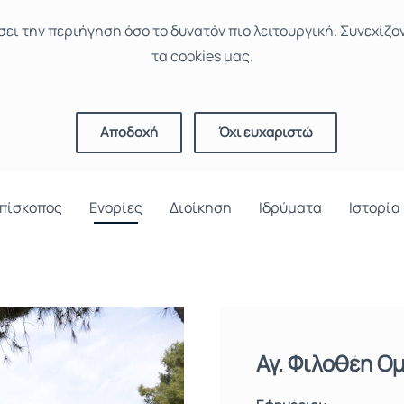
σει την περιήγηση όσο το δυνατόν πιο λειτουργική. Συνεχίζο
τα cookies μας.
Αποδοχή
Όχι ευχαριστώ
πίσκοπος
Ενορίες
Διοίκηση
Ιδρύματα
Ιστορία
Αγ. Φιλοθέη Ο