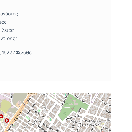
ιονύσιος
ιος
ίλειος
αντίδης*
, 152 37 Φιλοθέη