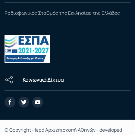
Ραδιοφωνικός Σταθμός της Εκκλησίας της Ελλάδος
Κοινωνικά Δίκτυα
© Copyright - Ιερά Αρχιεπισκοπή Αθηνών - developed