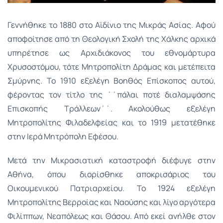
Γεννήθηκε το 1880 στο Αϊδίνιο της Μικράς Ασίας. Αφού
αποφοίτησε από τη Θεολογική Σχολή της Χάλκης αρχικά
υπηρέτησε ως Αρχιδιάκονος του εθνομάρτυρα
Χρυσοστόμου, τότε Μητροπολίτη Δράμας και μετέπειτα
Σμύρνης. Το 1910 εξελέγη Βοηθός Επίσκοπος αυτού,
φέροντας τον τίτλο της ΄΄πάλαι ποτέ διαλαμψάσης
Επισκοπής Τράλλεων΄΄. Ακολούθως εξελέγη
Μητροπολίτης Φιλαδελφείας και το 1919 μετατέθηκε
στην Ιερά Μητρόπολη Εφέσου.
Μετά την Μικρασιατική καταστροφή διέφυγε στην
Αθήνα, όπου διορίσθηκε αποκρισάριος του
Οικουμενικού Πατριαρχείου. Το 1924 εξελέγη
Μητροπολίτης Βερροίας και Ναούσης και λίγο αργότερα
Φιλίππων, Νεαπόλεως και Θάσου. Από εκεί ανήλθε στον