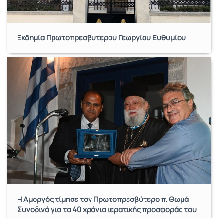
Εκδημία Πρωτοπρεσβυτέρου Γεωργίου Ευθυμίου
Η Αμοργός τίμησε τον Πρωτοπρεσβύτερο π. Θωμά
Συνοδινό για τα 40 χρόνια ιερατικής προσφοράς του