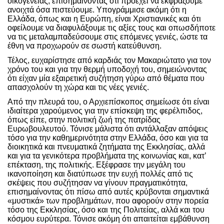
οικογένειας, επισημαίνοντας ότι προέχει να εκφράζουμε
ανοιχτά όσα πιστεύουμε. Υπογράμμισε ακόμη ότι η
Ελλάδα, όπως και η Ευρώπη, είναι Χριστιανικές και ότι
οφείλουμε να διαφυλάξουμε τις αξίες τους και οπωσδήποτε
να τις μεταλαμπαδεύσουμε στις επόμενες γενιές, ώστε τα
έθνη να προχωρούν σε σωστή κατεύθυνση.
Τέλος, ευχαρίστησε από καρδιάς τον Μακαριώτατο για τον
χρόνο του και για την θερμή υποδοχή του, σημειώνοντας
ότι είχαν μία εξαιρετική συζήτηση γύρω από θέματα που
απασχολούν τη χώρα και τις νέες γενιές.
Από την πλευρά του, ο Αρχιεπίσκοπος σημείωσε ότι είναι
ιδιαίτερα χαρούμενος για την επίσκεψη της φερέλπιδος,
όπως είπε, στην πολιτική ζωή της πατρίδας
Ευρωβουλευτού. Τόνισε μάλιστα ότι αντάλλαξαν απόψεις
τόσο για την καθημερινότητα στην Ελλάδα, όσο και για τα
διοικητικά και πνευματικά ζητήματα της Εκκλησίας, αλλά
και για τα γενικότερα προβλήματα της κοινωνίας και, κατ’
επέκταση, της πολιτικής. Εξέφρασε την μεγάλη του
ικανοποίηση και διατύπωσε την ευχή πολλές από τις
σκέψεις που συζήτησαν να γίνουν πραγματικότητα,
επισημαίνοντας ότι πίσω από αυτές κρύβονται σημαντικά
«μυστικά» των προβλημάτων, που αφορούν στην πορεία
τόσο της Εκκλησίας, όσο και της Πολιτείας, αλλά και του
κόσμου ευρύτερα. Τόνισε ακόμη ότι απαιτείται εμβάθυνση