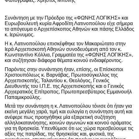
Φωτογραφίες: Χρήστος Μπόνης
Συνάντηση με την Πρόεδρο της «ΦΩΝΗΣ ΛΟΓΙΚΗΣ» και
Ευρωβουλευτή κυρία Αφροδίτη Λατινοπούλου είχε σήμερα
το απόγευμα ο Αρχιεπίσκοπος Αθηνών και πάσης Ελλάδος
κ. Ιερώνυμος.
Η κ. Λατινοπούλου επισκέφθηκε τον Μακαριώτατο στην
Ιερά Αρχιεπισκοπή Αθηνών συνοδευόμενη από τον κ.
Κωνσταντίνο Κόλλια, Γραμματέα της «ΦΩΝΗΣ ΛΟΓΙΚΗΣ»,
και συζήτησαν διάφορα θέματα κοινού ενδιαφέροντος.
Παρόντες στην συνάντηση ήταν, επίσης, οι Επίσκοποι
Χριστουπόλεως κ. Βαρνάβας, Πρωτοσύγκελλος της
Αρχιεπισκοπής, Ταλαντίου κ. Θεολόγος, Γενικός
Διευθυντής του Ι.Π.Ε. της Αρχιεπισκοπής και ο Γενικός
Αρχιερατικός Επίτροπος, Πρωτοπρεσβύτερος Εμμανουήλ
Παπαμικρούλης.
Μετά την συνάντηση η κ. Λατινοπούλου τόνισε ότι ήταν για
εκείνη μεγάλη χαρά, τιμή και ευλογία η συνάντηση αυτή και
ανέφερε πως προηγήθηκε μία εξαιρετική συζήτηση
αλληλοκατανόησης, κοινών αγωνιών και κοινού οράματος
για τη θρησκεία. Υπενθύμισε ότι ως χώρα πρεσβεύουμε τις
αξίες της πατρίδας, της θρησκείας και, φυσικά, της