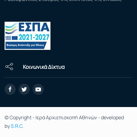
Κοινωνικά Δίκτυα
© Copyright - Ιερά Αρχιεπισκοπή Αθηνών - developed
by
S.R.C.