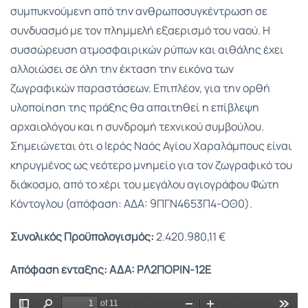
συμπυκνούμενη από την ανθρωποσυγκέντρωση σε
συνδυασμό με τον πλημμελή εξαερισμό του ναού. Η
συσσώρευση ατμοσφαιρικών ρύπων και αιθάλης έχει
αλλοιώσει σε όλη την έκταση την εικόνα των
ζωγραφικών παραστάσεων. Επιπλέον, για την ορθή
υλοποίηση της πράξης θα απαιτηθεί η επίβλεψη
αρχαιολόγου και η συνδρομή τεχνικού συμβούλου.
Σημειώνεται ότι ο Ιερός Ναός Αγίου Χαραλάμπους είναι
κηρυγμένος ως νεότερο μνημείο για τον ζωγραφικό του
διάκοσμο, από το χέρι του μεγάλου αγιογράφου Φώτη
Κόντογλου (απόφαση: AΔA: 9ΠΓΝ4653Π4-ΟΘ0).
Συνολικός Προϋπολογισμός:
2.420.980,11 €
Απόφαση ένταξης:
ΑΔΑ: ΡΛ2ΠΟΡΙΝ-12Ε