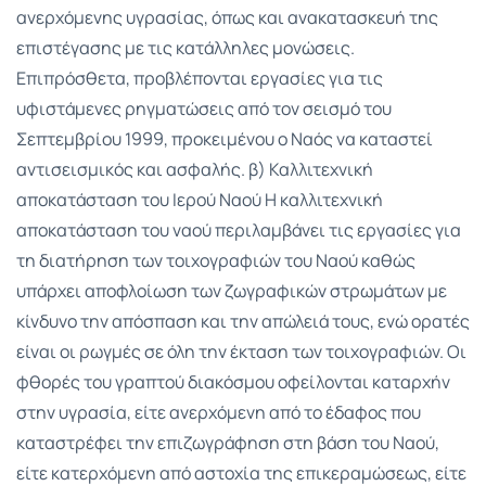
ανερχόμενης υγρασίας, όπως και ανακατασκευή της
επιστέγασης με τις κατάλληλες μονώσεις.
Επιπρόσθετα, προβλέπονται εργασίες για τις
υφιστάμενες ρηγματώσεις από τον σεισμό του
Σεπτεμβρίου 1999, προκειμένου ο Ναός να καταστεί
αντισεισμικός και ασφαλής. β) Καλλιτεχνική
αποκατάσταση του Ιερού Ναού Η καλλιτεχνική
αποκατάσταση του ναού περιλαμβάνει τις εργασίες για
τη διατήρηση των τοιχογραφιών του Ναού καθώς
υπάρχει αποφλοίωση των ζωγραφικών στρωμάτων με
κίνδυνο την απόσπαση και την απώλειά τους, ενώ ορατές
είναι οι ρωγμές σε όλη την έκταση των τοιχογραφιών. Οι
φθορές του γραπτού διακόσμου οφείλονται καταρχήν
στην υγρασία, είτε ανερχόμενη από το έδαφος που
καταστρέφει την επιζωγράφηση στη βάση του Ναού,
είτε κατερχόμενη από αστοχία της επικεραμώσεως, είτε