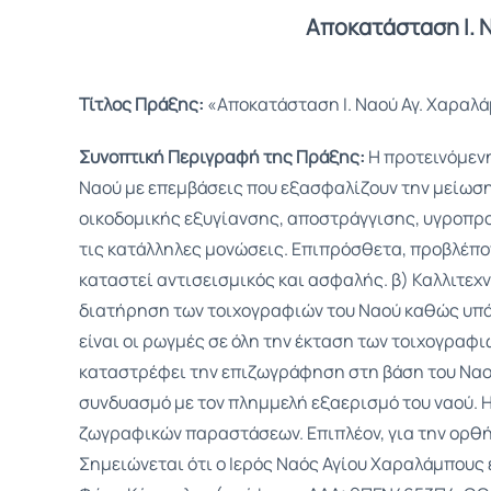
Αποκατάσταση Ι. 
Τίτλος Πράξης:
«Αποκατάσταση Ι. Ναού Αγ. Χαραλά
Συνοπτική Περιγραφή της Πράξης:
Η προτεινόμενη
Ναού με επεμβάσεις που εξασφαλίζουν την μείωση
οικοδομικής εξυγίανσης, αποστράγγισης, υγροπρο
τις κατάλληλες μονώσεις. Επιπρόσθετα, προβλέπον
καταστεί αντισεισμικός και ασφαλής. β) Καλλιτεχ
διατήρηση των τοιχογραφιών του Ναού καθώς υπά
είναι οι ρωγμές σε όλη την έκταση των τοιχογραφ
καταστρέφει την επιζωγράφηση στη βάση του Ναο
συνδυασμό με τον πλημμελή εξαερισμό του ναού. 
ζωγραφικών παραστάσεων. Επιπλέον, για την ορθή
Σημειώνεται ότι ο Ιερός Ναός Αγίου Χαραλάμπους 