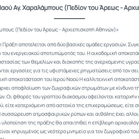
Ναού Αγ. Χαραλάμπους (Πεδίον του Άρεως - Αρχ
μπους (Πεδίον του Άρεως - Αρχιεπισκοπή Αθηνών)»
 Πράξη αποτελείται από δύο βασικές ομάδες εργασιών. Συγκ
 του ενεργειακού αποτυπώματός του. Η οικοδομική αποκατά
στασίας των θεμελίων και διακοπής της ανερχόμενης υγρασ
ται εργασίες για τις υφιστάμενες ρηγματώσεις από τον σει
νική αποκατάσταση του Ιερού Ναού Η καλλιτεχνική αποκατάστ
ρχει αποφλοίωση των ζωγραφικών στρωμάτων με κίνδυνο την
ιών. Οι φθορές του γραπτού διακόσμου οφείλονται καταρχήν 
ύ, είτε κατερχόμενη από αστοχία της επικεραμώσεως, είτε
Η συσσώρευση ατμοσφαιρικών ρύπων και αιθάλης έχει αλλοιώ
 υλοποίηση της πράξης θα απαιτηθεί η επίβλεψη αρχαιολόγ
είναι κηρυγμένος ως νεότερο μνημείο για τον ζωγραφικό του