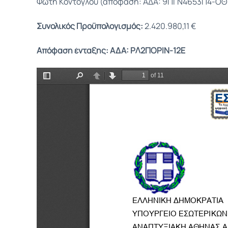
Φώτη Κόντογλου (απόφαση: AΔA: 9ΠΓΝ4653Π4-ΟΘ
Συνολικός Προϋπολογισμός:
2.420.980,11 €
Απόφαση ένταξης:
ΑΔΑ: ΡΛ2ΠΟΡΙΝ-12Ε