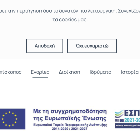
σει την περιήγηση όσο το δυνατόν πιο λειτουργική. Συνεχίζο
τα cookies μας.
Αποδοχή
Όχι ευχαριστώ
πίσκοπος
Ενορίες
Διοίκηση
Ιδρύματα
Ιστορία