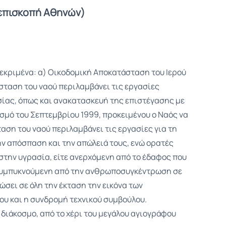
ιεπισκοπή Αθηνών)
εκριμένα: α) Οικοδομική Αποκατάσταση του Ιερού
σταση του ναού περιλαμβάνει τις εργασίες
ίας, όπως και ανακατασκευή της επιστέγασης με
σμό του Σεπτεμβρίου 1999, προκειμένου ο Ναός να
αση του ναού περιλαμβάνει τις εργασίες για τη
 απόσπαση και την απώλειά τους, ενώ ορατές
στην υγρασία, είτε ανερχόμενη από το έδαφος που
 συμπυκνούμενη από την ανθρωποσυγκέντρωση σε
σει σε όλη την έκταση την εικόνα των
ου και η συνδρομή τεχνικού συμβούλου.
 διάκοσμο, από το χέρι του μεγάλου αγιογράφου