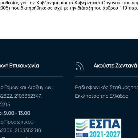
χνή Επικοινωνία
Ακούστε Ζωντανά
ο Γάμων και Διαζυγίων:
Ραδιοφωνικός Σταθμός τη
52322, 2103352347,
Εκκλησίας της Ελλάδος
2315
: 9.00 - 13.00
ίο Προσωπικού:
52306, 2103352310