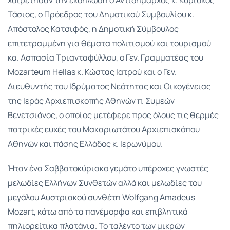
χαιρέτησαν την εκδήλωση ο Αντιδήμαρχος κ. Κυριάκος
Τάσιος, ο Πρόεδρος του Δημοτικού Συμβουλίου κ.
Απόστολος Κατσιφός, η Δημοτική Σύμβουλος
επιτετραμμένη για θέματα πολιτισμού και τουρισμού
κα. Ασπασία Τριανταφύλλου, ο Γεν. Γραμματέας του
Mozarteum Hellas κ. Κώστας Ιατρού και ο Γεν.
Διευθυντής του Ιδρύματος Νεότητας και Οικογένειας
της Ιεράς Αρχιεπισκοπής Αθηνών π. Συμεών
Βενετσιάνος, ο οποίος μετέφερε προς όλους τις θερμές
πατρικές ευχές του Μακαριωτάτου Αρχιεπισκόπου
Αθηνών και πάσης Ελλάδος κ. Ιερωνύμου.
Ήταν ένα Σαββατοκύριακο γεμάτο υπέροχες γνωστές
μελωδίες Ελλήνων Συνθετών αλλά και μελωδίες του
μεγάλου Αυστριακού συνθέτη Wolfgang Amadeus
Mozart, κάτω από τα πανέμορφα και επιβλητικά
πηλιορείτικα πλατάνια. Το ταλέντο των μικρών