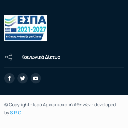
Κοινωνικά Δίκτυα
© Copyright - Ιερά Αρχιεπισκοπή Αθηνών - developed
by
S.R.C.