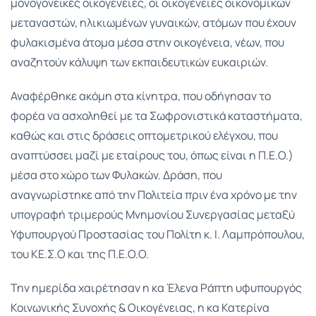
μονογονεϊκές οικογενειες, οι οικογένειες οικονομικών
μεταναστών, ηλικιωμένων γυναικών, ατόμων που έχουν
φυλακισμένα άτομα μέσα στην οικογένεια, νέων, που
αναζητούν κάλυψη των εκπαιδευτικών ευκαιριών.
Αναφέρθηκε ακόμη στα κίνητρα, που οδήγησαν το
φορέα να ασχοληθεί με τα Σωφρονιστικά καταστήματα,
καθώς και στις δράσεις οπτομετρικού ελέγχου, που
αναπτύσσει μαζί με εταίρους του, όπως είναι η Π.Ε.Ο.)
μέσα στο χώρο των Φυλακών. Δράση, που
αναγνωρίστηκε από την Πολιτεία πριν ένα χρόνο με την
υπογραφή τριμερούς Μνημονίου Συνεργασίας μεταξύ
Υφυπουργού Προστασίας του Πολίτη κ. Ι. Λαμπρόπουλου,
του ΚΕ.Σ.Ο και της Π.Ε.Ο.Ο.
Την ημερίδα χαιρέτησαν η κα Έλενα Ράπτη υφυπουργός
Κοινωνικής Συνοχής & Οικογένειας, η κα Κατερίνα