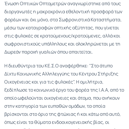
Ένωση Οπτικών Οπτομετρών αναγνωρίστηκε από τους
διοργανωτές η μακροχρόνια εθελοντική προσφορά των
φορέων και όχι μόνο, στα Σωφρονιστικά Καταστήματα,
μέσω των καταγραφών οπτικής οξύτητας, που γίνεται
στις φυλακές σε κρατούμενους/κρατούμενες, αλλά και
σωφρονιστικούς υπάλληλους και ολοκληρώνεται με τη
Δωρεάν παροχή γυαλιών όπου απαιτείται.
Η διευθύντρια του ΚΕ.Σ.Ο αναφέρθηκε: "Στο άτυπο
Δίχτυ Κοινωνικής Αλληλεγγύης του Κέντρου Στήριξης
Οικογένειας και για τις φυλακές". Η ομιλήτρια,
ξεδίπλωσε το κοινωνικό έργο του φορέα της Ι.Α.Α, από το
οποίο ωφελούνται οικογένειες και άτομα, που ανήκουν
στην κατηγορία των ευπαθών ομάδων, τα οποία
βρίσκονται στο όριο της φτώχιας ή και κάτω από αυτό,
όπως είναι τα θύματα ενδοοικογενειακής βίας, οι