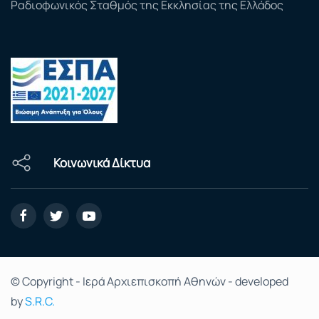
Ραδιοφωνικός Σταθμός της Εκκλησίας της Ελλάδος
Κοινωνικά Δίκτυα
© Copyright - Ιερά Αρχιεπισκοπή Αθηνών - developed
by
S.R.C.