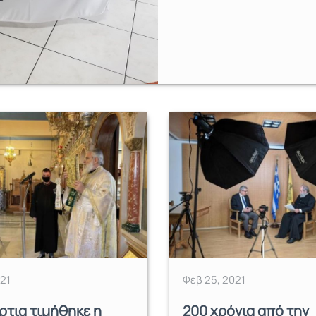
021
Φεβ 25, 2021
τια τιμήθηκε η
200 χρόνια από την