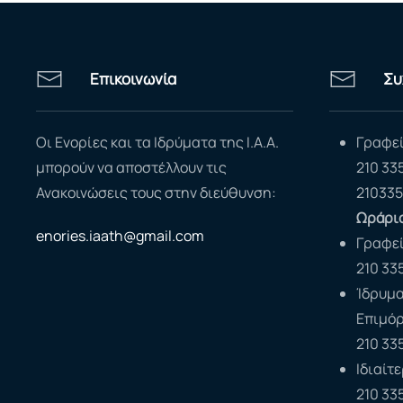
Επικοινωνία
Συ
Οι Ενορίες και τα Ιδρύματα της Ι.Α.Α.
Γραφεί
μπορούν να αποστέλλουν τις
210 33
Ανακοινώσεις τους στην διεύθυνση:
210335
Ωράριο
enories.iaath@gmail.com
Γραφε
210 33
Ίδρυμα
Επιμό
210 33
Ιδιαίτ
210 33