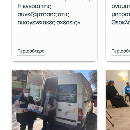
Η έννοια της
ονοματ
συνεξάρτησης στις
μητρο
οικογενειακές σχέσεις»
Θεοκλ
Περισσότερα
Περισσό