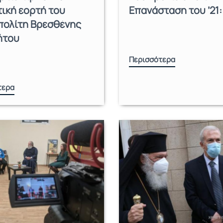
ική εορτή του
Επανάσταση του ’21:
πολίτη Βρεσθένης
ήτου
Περισσότερα
τερα