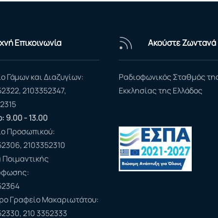
χνή Επικοινωνία
Ακούστε Ζωντανά
ο Γάμων και Διαζυγίων:
Ραδιοφωνικός Σταθμός τη
52322, 2103352347,
Εκκλησίας της Ελλάδος
2315
: 9.00 - 13.00
ίο Προσωπικού:
52306, 2103352310
 Ποιμαντικής
ρφωσης:
52364
ερο Γραφείο Μακαριωτάτου:
52330, 210 3352333