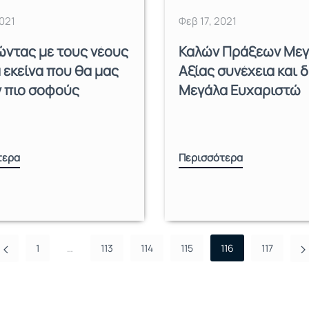
021
Φεβ 17, 2021
ντας με τους νέους
Καλών Πράξεων Με
α εκείνα που θα μας
Αξίας συνέχεια και 
 πιο σοφούς
Μεγάλα Ευχαριστώ
τερα
Περισσότερα
1
…
113
114
115
116
117