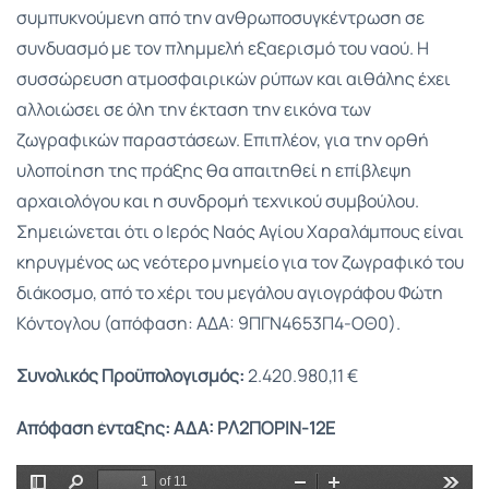
συμπυκνούμενη από την ανθρωποσυγκέντρωση σε
συνδυασμό με τον πλημμελή εξαερισμό του ναού. Η
συσσώρευση ατμοσφαιρικών ρύπων και αιθάλης έχει
αλλοιώσει σε όλη την έκταση την εικόνα των
ζωγραφικών παραστάσεων. Επιπλέον, για την ορθή
υλοποίηση της πράξης θα απαιτηθεί η επίβλεψη
αρχαιολόγου και η συνδρομή τεχνικού συμβούλου.
Σημειώνεται ότι ο Ιερός Ναός Αγίου Χαραλάμπους είναι
κηρυγμένος ως νεότερο μνημείο για τον ζωγραφικό του
διάκοσμο, από το χέρι του μεγάλου αγιογράφου Φώτη
Κόντογλου (απόφαση: AΔA: 9ΠΓΝ4653Π4-ΟΘ0).
Συνολικός Προϋπολογισμός:
2.420.980,11 €
Απόφαση ένταξης:
ΑΔΑ: ΡΛ2ΠΟΡΙΝ-12Ε