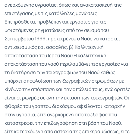
ανερχόμενης υγρασίας, όπως και ανακατασκευή της
επιστέγασης με τις κατάλληλες μονώσεις.
Επιπρόσθετα, προβλέπονται εργασίες για τις
υφιστάμενες ρηγματώσεις από τον σεισμό του
Σεπτεμβρίου 1999, προκειμένου ο Ναός να καταστεί
αντισεισμικός και ασφαλής. β) Καλλιτεχνική
αποκατάσταση του Ιερού Ναού Η καλλιτεχνική
αποκατάσταση του ναού περιλαμβάνει τις εργασίες για
τη διατήρηση των τοιχογραφιών του Ναού καθώς
υπάρχει αποφλοίωση των ζωγραφικών στρωμάτων με
κίνδυνο την απόσπαση και την απώλειά τους, ενώ ορατές
είναι οι ρωγμές σε όλη την έκταση των τοιχογραφιών. Οι
φθορές του γραπτού διακόσμου οφείλονται καταρχήν
στην υγρασία, είτε ανερχόμενη από το έδαφος που
καταστρέφει την επιζωγράφηση στη βάση του Ναού,
είτε κατερχόμενη από αστοχία της επικεραμώσεως, είτε