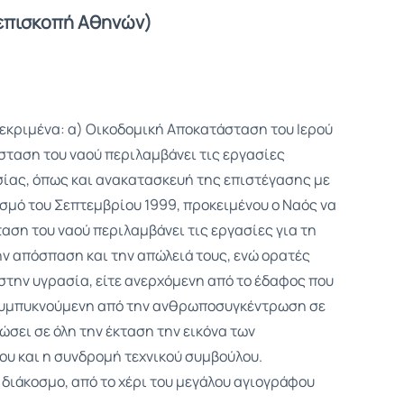
ιεπισκοπή Αθηνών)
εκριμένα: α) Οικοδομική Αποκατάσταση του Ιερού
σταση του ναού περιλαμβάνει τις εργασίες
ίας, όπως και ανακατασκευή της επιστέγασης με
σμό του Σεπτεμβρίου 1999, προκειμένου ο Ναός να
αση του ναού περιλαμβάνει τις εργασίες για τη
 απόσπαση και την απώλειά τους, ενώ ορατές
στην υγρασία, είτε ανερχόμενη από το έδαφος που
 συμπυκνούμενη από την ανθρωποσυγκέντρωση σε
σει σε όλη την έκταση την εικόνα των
ου και η συνδρομή τεχνικού συμβούλου.
 διάκοσμο, από το χέρι του μεγάλου αγιογράφου