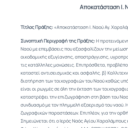
Αποκατάσταση Ι. 
Τίτλος Πράξης:
«Αποκατάσταση Ι. Ναού Αγ. Χαραλά
Συνοπτική Περιγραφή της Πράξης:
Η προτεινόμενη
Ναού με επεμβάσεις που εξασφαλίζουν την μείωση
οικοδομικής εξυγίανσης, αποστράγγισης, υγροπρο
τις κατάλληλες μονώσεις. Επιπρόσθετα, προβλέπον
καταστεί αντισεισμικός και ασφαλής. β) Καλλιτεχ
διατήρηση των τοιχογραφιών του Ναού καθώς υπά
είναι οι ρωγμές σε όλη την έκταση των τοιχογραφ
καταστρέφει την επιζωγράφηση στη βάση του Ναο
συνδυασμό με τον πλημμελή εξαερισμό του ναού. 
ζωγραφικών παραστάσεων. Επιπλέον, για την ορθή
Σημειώνεται ότι ο Ιερός Ναός Αγίου Χαραλάμπους 