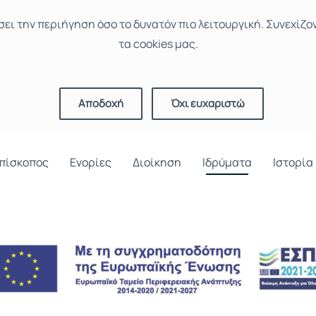
σει την περιήγηση όσο το δυνατόν πιο λειτουργική. Συνεχίζο
τα cookies μας.
Αποδοχή
Όχι ευχαριστώ
πίσκοπος
Ενορίες
Διοίκηση
Ιδρύματα
Ιστορία