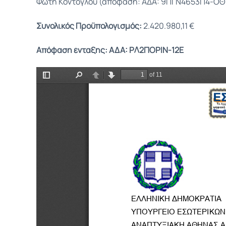
Φώτη Κόντογλου (απόφαση: AΔA: 9ΠΓΝ4653Π4-ΟΘ
Συνολικός Προϋπολογισμός:
2.420.980,11 €
Απόφαση ένταξης:
ΑΔΑ: ΡΛ2ΠΟΡΙΝ-12Ε