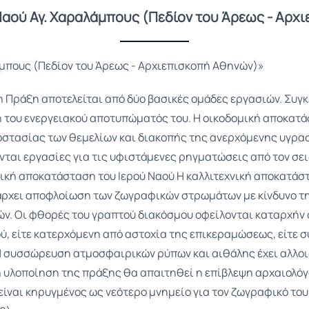
Ναού Αγ. Χαραλάμπους (Πεδίον του Άρεως - Αρχ
μπους (Πεδίον του Άρεως - Αρχιεπισκοπή Αθηνών)»
 Πράξη αποτελείται από δύο βασικές ομάδες εργασιών. Συγκ
 του ενεργειακού αποτυπώματός του. Η οικοδομική αποκατά
στασίας των θεμελίων και διακοπής της ανερχόμενης υγρασ
ται εργασίες για τις υφιστάμενες ρηγματώσεις από τον σει
νική αποκατάσταση του Ιερού Ναού Η καλλιτεχνική αποκατάστ
ρχει αποφλοίωση των ζωγραφικών στρωμάτων με κίνδυνο την
ιών. Οι φθορές του γραπτού διακόσμου οφείλονται καταρχήν 
ύ, είτε κατερχόμενη από αστοχία της επικεραμώσεως, είτε
Η συσσώρευση ατμοσφαιρικών ρύπων και αιθάλης έχει αλλοιώ
 υλοποίηση της πράξης θα απαιτηθεί η επίβλεψη αρχαιολόγ
είναι κηρυγμένος ως νεότερο μνημείο για τον ζωγραφικό του