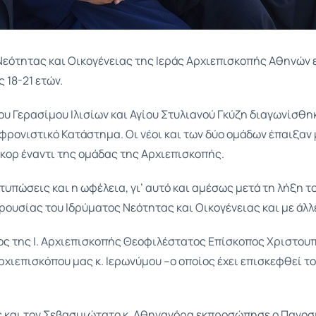
ς Νεότητας και Οικογένειας της Ιεράς Αρχιεπισκοπής Αθηνώ
 18-21 ετών.
ίου Γερασίμου Ιλισίων και Αγίου Στυλιανού Γκύζη διαγωνίσθη
φρονιστικό Κατάστημα. Οι νέοι και των δύο ομάδων έπαιξαν 
κορ έναντι της ομάδας της Αρχιεπισκοπής.
ντυπώσεις και η ωφέλεια, γι’ αυτό και αμέσως μετά τη λήξη
ρουσίας του Ιδρύματος Νεότητας και Οικογένειας και με άλ
 της Ι. Αρχιεπισκοπής Θεοφιλέστατος Επίσκοπος Χριστουπ
ρχιεπισκόπου μας κ. Ιερωνύμου –ο οποίος έχει επισκεφθεί 
ως και τον Σεβασμιώτατο κ. Αθηναγόρα εκπροσώπησε ο Πανοσ