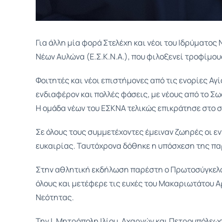
Για άλλη μία φορά Στελέχη και νέοι του Ιδρύματο
Νέων Αυλώνα (Ε.Σ.Κ.Ν.Α.), που φιλοξενεί τροφίμους
Φοιτητές και νέοι επιστήμονες από τις ενορίες Αγ
ενδιαφέρον και πολλές φάσεις, με νέους από το Σω
Η ομάδα νέων του ΕΣΚΝΑ τελικώς επικράτησε στο σ
Σε όλους τους συμμετέχοντες έμειναν ζωηρές οι ε
ευκαιρίας. Ταυτόχρονα δόθηκε η υπόσχεση της πα
Στην αθλητική εκδήλωση παρέστη ο Πρωτοσύγκελος
όλους και μετέφερε τις ευχές του Μακαριωτάτου Α
Νεότητας.
Την Ι. Μητρόπολη Ιλίου, Αχαρνών και Πετρουπόλε