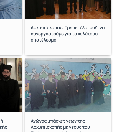
Αρχιεπίσκοπος: Πρέπει όλοι μαζί να
συνεργαστούμε για το καλύτερο
αποτέλεσμα
τή
Αγώνας μπάσκετ νέων της
κής
Αρχιεπισκοπής με νέους του