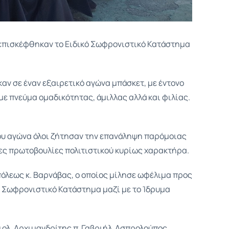
ν επισκέφθηκαν το Ειδικό Σωφρονιστικό Κατάστημα
καν σε έναν εξαιρετικό αγώνα μπάσκετ, με έντονο
με πνεύμα ομαδικότητας, άμιλλας αλλά και φιλίας.
 του αγώνα όλοι ζήτησαν την επανάληψη παρόμοιας
λες πρωτοβουλίες πολιτιστικού κυρίως χαρακτήρα.
όλεως κ. Βαρνάβας, ο οποίος μίλησε ωφέλιμα προς
το Σωφρονιστικό Κατάστημα μαζί με το Ίδρυμα
ιολ. Αρχιμανδρίτης π. Γαβριήλ Ασπρολούπος.