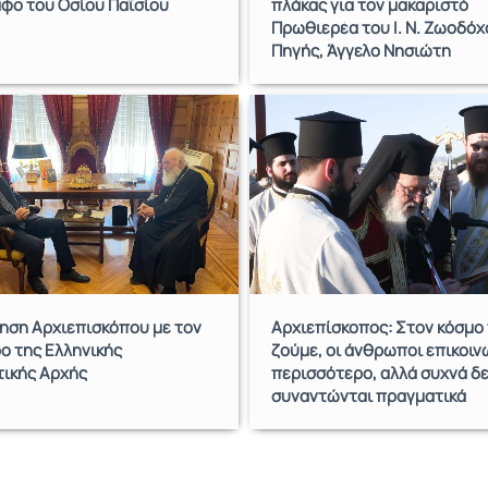
άφο του Οσίου Παϊσίου
πλάκας για τον μακαριστό
Πρωθιερέα του Ι. Ν. Ζωοδόχ
Πηγής, Άγγελο Νησιώτη
ηση Αρχιεπισκόπου με τον
Αρχιεπίσκοπος: Στον κόσμο
ο της Ελληνικής
ζούμε, οι άνθρωποι επικοι
τικής Αρχής
περισσότερο, αλλά συχνά δ
συναντώνται πραγματικά