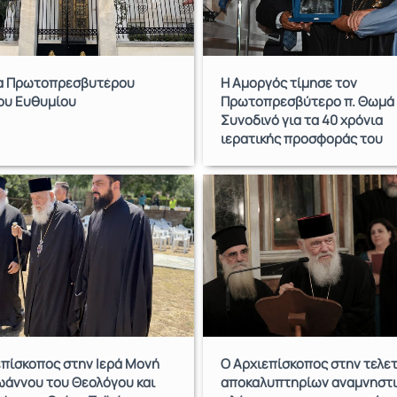
α Πρωτοπρεσβυτέρου
Η Αμοργός τίμησε τον
ου Ευθυμίου
Πρωτοπρεσβύτερο π. Θωμά
Συνοδινό για τα 40 χρόνια
ιερατικής προσφοράς του
επίσκοπος στην Ιερά Μονή
Ο Αρχιεπίσκοπος στην τελε
ωάννου του Θεολόγου και
αποκαλυπτηρίων αναμνηστι